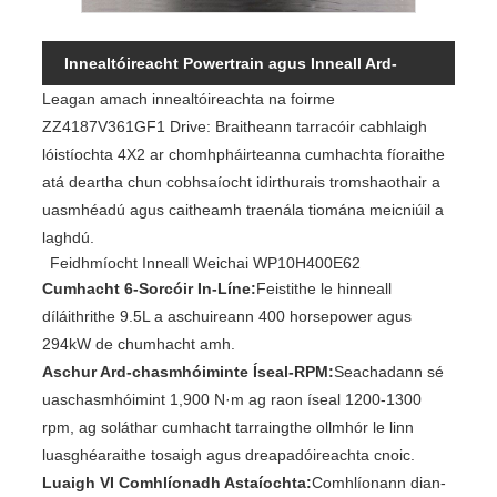
Innealtóireacht Powertrain agus Inneall Ard-
Leagan amach innealtóireachta na foirme
Éifeachtúlachta
ZZ4187V361GF1 Drive: Braitheann tarracóir cabhlaigh
lóistíochta 4X2 ar chomhpháirteanna cumhachta fíoraithe
atá deartha chun cobhsaíocht idirthurais tromshaothair a
uasmhéadú agus caitheamh traenála tiomána meicniúil a
laghdú.
Feidhmíocht Inneall Weichai WP10H400E62
Cumhacht 6-Sorcóir In-Líne:
Feistithe le hinneall
díláithrithe 9.5L a aschuireann 400 horsepower agus
294kW de chumhacht amh.
Aschur Ard-chasmhóiminte Íseal-RPM:
Seachadann sé
uaschasmhóimint 1,900 N·m ag raon íseal 1200-1300
rpm, ag soláthar cumhacht tarraingthe ollmhór le linn
luasghéaraithe tosaigh agus dreapadóireachta cnoic.
Luaigh VI Comhlíonadh Astaíochta:
Comhlíonann dian-