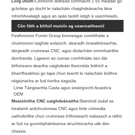
Lorg Dlúth:
Cinntíonn leithead comhlacht 2.55 méadar go
gcloítear go docht le rialacháin chaighdeánacha lána
mhórbhealaigh agus an spás taobh istigh á uasmhéadú.
Cén fáth a bhfuil muinín ag ceannaitheoirí
Feidhmíonn Fumin Group bonneagar comhtháite a
idirnáisiúnta as déantúsaíocht Fumin Group?
chuimsíonn taighde eolaíoch, dearadh innealtóireachta,
táirgeadh cruinneas CNC, agus díolacháin onnmhairithe
domhanda. Ligeann an cumas comhtháite seo dár
bhfoireann deartha caighdeáin theicniúla feithiclí a
bharrfheabhsú go tapa chun teacht le rialacháin bóithre
réigiúnacha ar fud tíortha éagsúla.
Línte Táirgeachta Casta agus sineirgíocht Acastóra
OEM
Meaisínithe CNC caighdeánaithe:
Bainimid úsáid as
trealamh ardchruinneas CNC agus línte cóimeála
uathoibrithe chun cruinneas tríthoiseach nialasach a ráthú
ar fud na gcomhpháirteanna struchtúracha uile den
chassis.