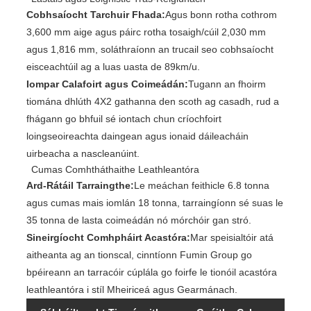
Cobhsaíocht Tarchuir Fhada:
Agus bonn rotha cothrom
3,600 mm aige agus páirc rotha tosaigh/cúil 2,030 mm
agus 1,816 mm, soláthraíonn an trucail seo cobhsaíocht
eisceachtúil ag a luas uasta de 89km/u.
Iompar Calafoirt agus Coimeádán:
Tugann an fhoirm
tiomána dhlúth 4X2 gathanna den scoth ag casadh, rud a
fhágann go bhfuil sé iontach chun críochfoirt
loingseoireachta daingean agus ionaid dáileacháin
uirbeacha a nascleanúint.
Cumas Comhtháthaithe Leathleantóra
Ard-Rátáil Tarraingthe:
Le meáchan feithicle 6.8 tonna
agus cumas mais iomlán 18 tonna, tarraingíonn sé suas le
35 tonna de lasta coimeádán nó mórchóir gan stró.
Sineirgíocht Comhpháirt Acastóra:
Mar speisialtóir atá
aitheanta ag an tionscal, cinntíonn Fumin Group go
bpéireann an tarracóir cúplála go foirfe le tionóil acastóra
leathleantóra i stíl Mheiriceá agus Gearmánach.