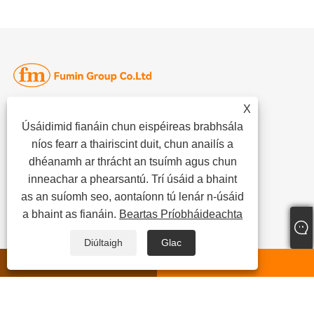
X
Seoladh: Crios Forbartha Eacnamaíochta Liangshan
Úsáidimid fianáin chun eispéireas brabhsála
Teil:
+86-13562720322
níos fearr a thairiscint duit, chun anailís a
Fón:
+86-13562720322
dhéanamh ar thrácht an tsuímh agus chun
Ríomhphost:
admin@fhtrailer.com
inneachar a phearsantú. Trí úsáid a bhaint
Nascleanúint Thapa
Naisc
as an suíomh seo, aontaíonn tú lenár n-úsáid
a bhaint as fianáin.
Beartas Príobháideachta
Baile
Links
Diúltaigh
Glac
Maidir Linn
Sitemap
whatsapp
R-phost
Táirgí
RSS
Nuacht
XML