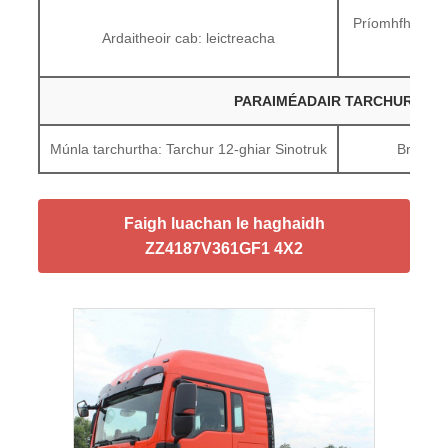
Príomhfhoirm 
Ardaitheoir cab: leictreacha
ionsú
PARAIMÉADAIR TARCHURTHA
Múnla tarchurtha: Tarchur 12-ghiar Sinotruk
Branda 
Faigh luachan le haghaidh
ZZ4187V361GF1 4X2