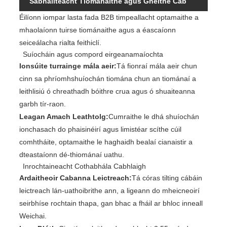
Sábháilteacht Tiománaithe agus Gnéithe Cab
Éilíonn iompar lasta fada B2B timpeallacht optamaithe a
Eirgeanamaíochta
mhaolaíonn tuirse tiománaithe agus a éascaíonn
seiceálacha rialta feithiclí.
Suíocháin agus compord eirgeanamaíochta
Ionsúite turrainge mála aeir:
Tá fionraí mála aeir chun
cinn sa phríomhshuíochán tiomána chun an tiománaí a
leithlisiú ó chreathadh bóithre crua agus ó shuaiteanna
garbh tír-raon.
Leagan Amach Leathtolg:
Cumraithe le dhá shuíochán
ionchasach do phaisinéirí agus limistéar scíthe cúil
comhtháite, optamaithe le haghaidh bealaí cianaistir a
dteastaíonn dé-thiománaí uathu.
Inrochtaineacht Cothabhála Cabhlaigh
Ardaitheoir Cabanna Leictreach:
Tá córas tilting cábáin
leictreach lán-uathoibrithe ann, a ligeann do mheicneoirí
seirbhíse rochtain thapa, gan bhac a fháil ar bhloc inneall
Weichai.