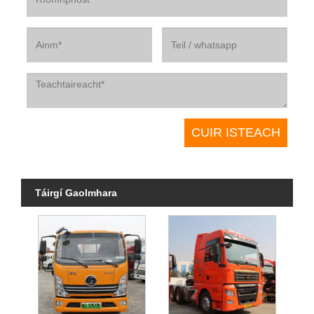
Táirgí Gaolmhara