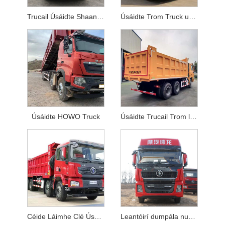
Trucail Úsáidte Shaanxi Auto Delong
Úsáidte Trom Truck umar umar
Úsáidte HOWO Truck
Úsáidte Trucail Trom le haghaidh Iompar
Céide Láimhe Clé Úsáidte Truck
Leantóirí dumpála nua agus úsáidte