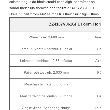
soláthair agus do bhainisteoirí cabhlaigh, sonraítear na
sonraí meicniúla fíoraithe don fhoirm ZZ4187V361GF1
Drive: trucail throm 4X2 sa mhaitrís theicniúil oifigiúil thíos.
ZZ4187V361GF1 Foirm Tiomáin:
Wheelbase: 3,600 mm
Inneall:
Tarchur: Sinotruk tarchur 12-ghiar
Fad com
Leithead comhlacht: 2.55 méadar
Airde an
Páirc roth tosaigh: 2,030 mm
Páirc a
Meáchan feithicle: 6.8 tonna
Mais
Mais tarraingthe iomlán: 35 tonna
Luas uas
Origin: Jinan, Shandong chúige
Leibhéal t