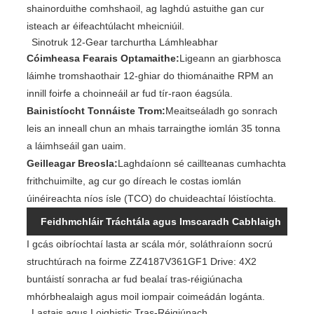
shainorduithe comhshaoil, ag laghdú astuithe gan cur
isteach ar éifeachtúlacht mheicniúil.
Sinotruk 12-Gear tarchurtha Lámhleabhar
Cóimheasa Fearais Optamaithe:
Ligeann an giarbhosca
láimhe tromshaothair 12-ghiar do thiománaithe RPM an
innill foirfe a choinneáil ar fud tír-raon éagsúla.
Bainistíocht Tonnáiste Trom:
Meaitseáladh go sonrach
leis an inneall chun an mhais tarraingthe iomlán 35 tonna
a láimhseáil gan uaim.
Geilleagar Breosla:
Laghdaíonn sé caillteanas cumhachta
frithchuimilte, ag cur go díreach le costas iomlán
úinéireachta níos ísle (TCO) do chuideachtaí lóistíochta.
Feidhmchláir Tráchtála agus Imscaradh Cabhlaigh
I gcás oibríochtaí lasta ar scála mór, soláthraíonn socrú
struchtúrach na foirme ZZ4187V361GF1 Drive: 4X2
buntáistí sonracha ar fud bealaí tras-réigiúnacha
mhórbhealaigh agus moil iompair coimeádán logánta.
Lastais agus Loighistic Tras-Réigiúnach