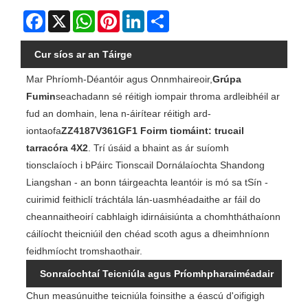
Facebook
X
WhatsApp
Pinterest
LinkedIn
Share
Cur síos ar an Táirge
Mar Phríomh-Déantóir agus Onnmhaireoir,
Grúpa
Fumin
seachadann sé réitigh iompair throma ardleibhéil ar
fud an domhain, lena n-áirítear réitigh ard-
iontaofa
ZZ4187V361GF1 Foirm tiomáint: trucail
tarracóra 4X2
. Trí úsáid a bhaint as ár suíomh
tionsclaíoch i bPáirc Tionscail Dornálaíochta Shandong
Liangshan - an bonn táirgeachta leantóir is mó sa tSín -
cuirimid feithiclí tráchtála lán-uasmhéadaithe ar fáil do
cheannaitheoirí cabhlaigh idirnáisiúnta a chomhtháthaíonn
cáilíocht theicniúil den chéad scoth agus a dheimhníonn
feidhmíocht tromshaothair.
Sonraíochtaí Teicniúla agus Príomhpharaiméadair
Chun measúnuithe teicniúla foinsithe a éascú d'oifigigh