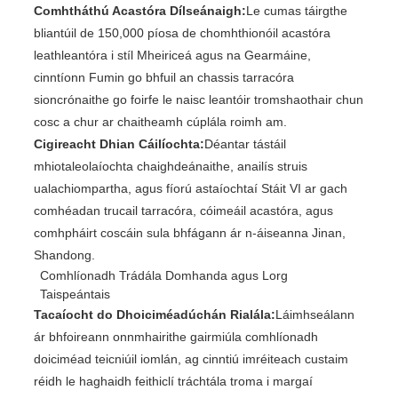
Comhtháthú Acastóra Dílseánaigh:
Le cumas táirgthe
bliantúil de 150,000 píosa de chomhthionóil acastóra
leathleantóra i stíl Mheiriceá agus na Gearmáine,
cinntíonn Fumin go bhfuil an chassis tarracóra
sioncrónaithe go foirfe le naisc leantóir tromshaothair chun
cosc ​​a chur ar chaitheamh cúplála roimh am.
Cigireacht Dhian Cáilíochta:
Déantar tástáil
mhiotaleolaíochta chaighdeánaithe, anailís struis
ualachiompartha, agus fíorú astaíochtaí Stáit VI ar gach
comhéadan trucail tarracóra, cóimeáil acastóra, agus
comhpháirt coscáin sula bhfágann ár n-áiseanna Jinan,
Shandong.
Comhlíonadh Trádála Domhanda agus Lorg
Taispeántais
Tacaíocht do Dhoiciméadúchán Rialála:
Láimhseálann
ár bhfoireann onnmhairithe gairmiúla comhlíonadh
doiciméad teicniúil iomlán, ag cinntiú imréiteach custaim
réidh le haghaidh feithiclí tráchtála troma i margaí