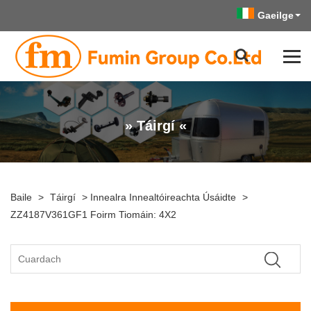
Gaeilge
» Táirgí «
Baile
>
Táirgí
>
Innealra Innealtóireachta Úsáidte
>
ZZ4187V361GF1 Foirm Tiomáin: 4X2