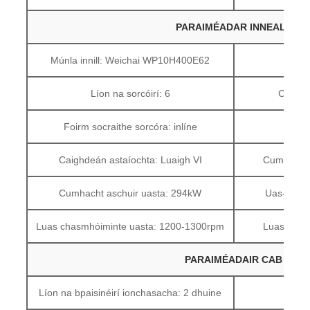
PARAIMÉADAR INNEALL
Múnla innill: Weichai WP10H400E62
Bran
Líon na sorcóirí: 6
Cineál 
Foirm socraithe sorcóra: inlíne
Cumas
Caighdeán astaíochta: Luaigh VI
Cumhacht 
Cumhacht aschuir uasta: 294kW
Uas-chasm
Luas chasmhóiminte uasta: 1200-1300rpm
Luas rothla
PARAIMÉADAIR CAB
Líon na bpaisinéirí ionchasacha: 2 dhuine
Suí