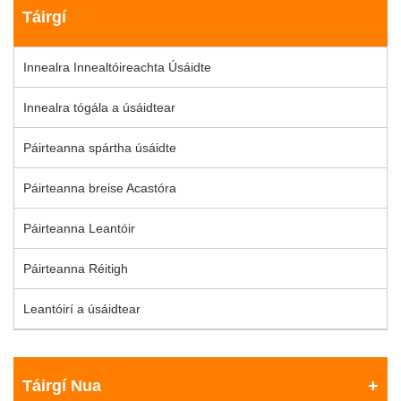
Táirgí
Innealra Innealtóireachta Úsáidte
Innealra tógála a úsáidtear
Páirteanna spártha úsáidte
Páirteanna breise Acastóra
Páirteanna Leantóir
Páirteanna Réitigh
Leantóirí a úsáidtear
Táirgí Nua