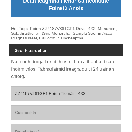
Déan teagmháil lenár Saineolaithe
Foinsiú Anois
Hot Tags: Foirm ZZ4187V361GF1 Drive: 4X2, Monaróirí,
Soláthraithe, an tSín, Monarcha, Sampla Saor in Aisce,
Praghas íseal, Cáilíocht, Saincheaptha
Seol Fiosrúchán
Ná bíodh drogall ort d’fhiosrúchán a thabhairt san
fhoirm thíos. Tabharfaimid freagra duit i 24 uair an
chloig.