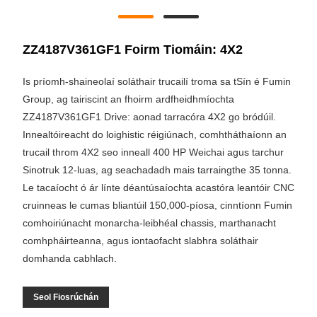
ZZ4187V361GF1 Foirm Tiomáin: 4X2
Is príomh-shaineolaí soláthair trucailí troma sa tSín é Fumin
Group, ag tairiscint an fhoirm ardfheidhmíochta
ZZ4187V361GF1 Drive: aonad tarracóra 4X2 go bródúil.
Innealtóireacht do loighistic réigiúnach, comhtháthaíonn an
trucail throm 4X2 seo inneall 400 HP Weichai agus tarchur
Sinotruk 12-luas, ag seachadadh mais tarraingthe 35 tonna.
Le tacaíocht ó ár línte déantúsaíochta acastóra leantóir CNC
cruinneas le cumas bliantúil 150,000-píosa, cinntíonn Fumin
comhoiriúnacht monarcha-leibhéal chassis, marthanacht
comhpháirteanna, agus iontaofacht slabhra soláthair
domhanda cabhlach.
Seol Fiosrúchán