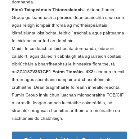
domhanda.
Fíorú Taispeántais Thionsclaíoch:
Léiríonn Fumin
Group go leanúnach a phróisis déantúsaíochta chun cinn
agus réitigh iompair throma ag mórthaispeántais
idirnáisiúnta lóistíochta, feithiclí tráchtála agus páirteanna
feithicleacha ar fud an domhain.
Maidir le cuideachtaí lóistíochta domhanda, oibreoirí
calafoirt, agus dáileoirí cabhlaigh atá ag iarraidh costais
oibriúcháin a bharrfheabhsú le hinnealra fíoraithe, tá
an
ZZ4187V361GF1 Foirm Tiomáin: 4X2
is ionann trucail
throm agus sócmhainn iompair ard-chasmhóiminte
cruthaithe. Déan teagmháil le foireann innealtóireachta
Fumin Group inniu chun luachan mionsonraithe FOB/CIF
a iarraidh, leagan amach luchtaithe coimeádáin, nó
struchtúr praghsála bunaithe ar thoirt atá oiriúnaithe do
riachtanais do chabhlaigh.