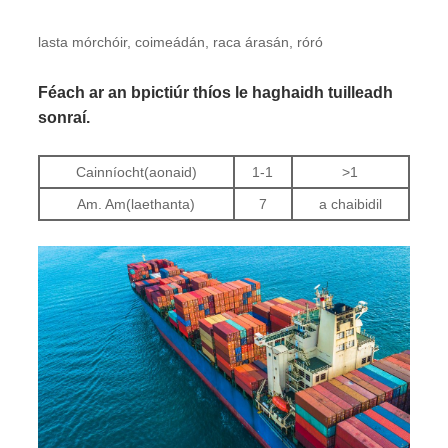
lasta mórchóir, coimeádán, raca árasán, róró
Féach ar an bpictiúr thíos le haghaidh tuilleadh
sonraí.
Cainníocht(aonaid)
1-1
>1
Am. Am(laethanta)
7
a chaibidil