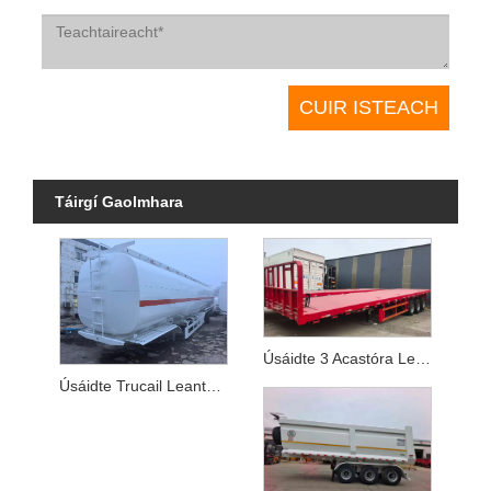
Táirgí Gaolmhara
Úsáidte 3 Acastóra Leantóir Leathleaba Íseal
Úsáidte Trucail Leantóir Umar Breosla