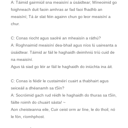
A: Táimid gairmiúil sna meaisíní a úsáidtear; Míneoimid go
foighneach duit faoin amhras ar fad faoi fhadhb an
meaisíní; Tá ár slat féin againn chun go leor meaisíní a
chur.
C: Conas riocht agus saolré an mheaisín a ráthú?
A: Roghnaimid meaisíní dea-bhail agus níos lú uaireanta a
úsáidtear. Táimid ar fáil le haghaidh deimhniú tríú cuid de
na meaisíní.
Agus tá siad go léir ar fáil le haghaidh do iniúchta ina áit.
C: Conas is féidir le custaiméirí cuairt a thabhairt agus
seiceáil a dhéanamh sa tSín?
A: Socróimid gach rud réidh le haghaidh do thuras sa tSín,
fáilte roimh do chuairt sásta! ~
Aon cheisteanna eile, Cuir ceist orm ar líne, le do thoil, nó
le fón, ríomhphost.