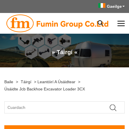
Gaeilge
» Táirgí «
Baile
>
Táirgí
>
Leantóirí A Úsáidtear
>
Úsáidte Jcb Backhoe Excavator Loader 3CX