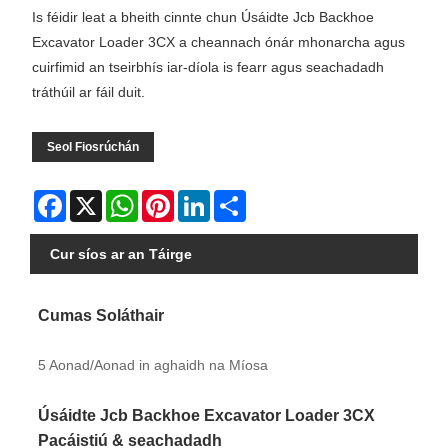
Is féidir leat a bheith cinnte chun Úsáidte Jcb Backhoe
Excavator Loader 3CX a cheannach ónár mhonarcha agus
cuirfimid an tseirbhís iar-díola is fearr agus seachadadh
tráthúil ar fáil duit.
Seol Fiosrúchán
Facebook
X
WhatsApp
Pinterest
LinkedIn
Share
Cur síos ar an Táirge
Cumas Soláthair
5 Aonad/Aonad in aghaidh na Míosa
Úsáidte Jcb Backhoe Excavator Loader 3CX
Pacáistiú & seachadadh