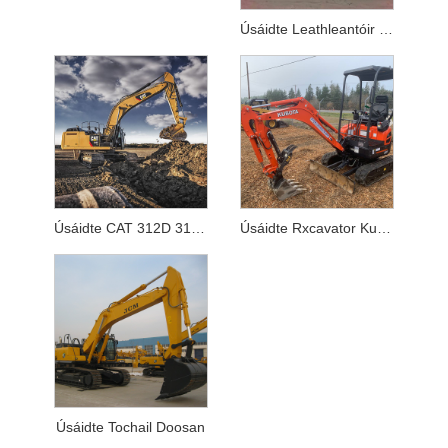
Úsáidte Leathleantóir Coimeádán Flatbed 40ft
Úsáidte CAT 312D 312 Tochaltóir
Úsáidte Rxcavator Kubota KX155 Tochaltóir
Úsáidte Tochail Doosan