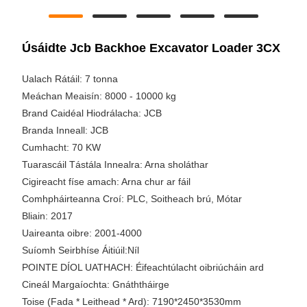
Úsáidte Jcb Backhoe Excavator Loader 3CX
Ualach Rátáil: 7 tonna
Meáchan Meaisín: 8000 - 10000 kg
Brand Caidéal Hiodrálacha: JCB
Branda Inneall: JCB
Cumhacht: 70 KW
Tuarascáil Tástála Innealra: Arna sholáthar
Cigireacht físe amach: Arna chur ar fáil
Comhpháirteanna Croí: PLC, Soitheach brú, Mótar
Bliain: 2017
Uaireanta oibre: 2001-4000
Suíomh Seirbhíse Áitiúil:Níl
POINTE DÍOL UATHACH: Éifeachtúlacht oibriúcháin ard
Cineál Margaíochta: Gnáththáirge
Toise (Fada * Leithead * Ard): 7190*2450*3530mm