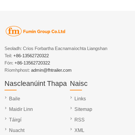
Seoladh: Crios Forbartha Eacnamaíochta Liangshan
Teil:
+86-13562720322
Fón:
+86-13562720322
Ríomhphost:
admin@fhtrailer.com
Nascleanúint Thapa
Naisc
Baile
Links
Maidir Linn
Sitemap
Táirgí
RSS
Nuacht
XML