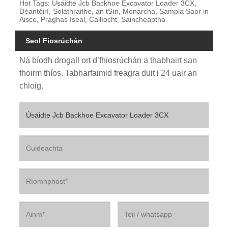
Hot Tags: Úsáidte Jcb Backhoe Excavator Loader 3CX,
Déantóirí, Soláthraithe, an tSín, Monarcha, Sampla Saor in
Aisce, Praghas íseal, Cáilíocht, Saincheaptha
Seol Fiosrúchán
Ná bíodh drogall ort d’fhiosrúchán a thabhairt san
fhoirm thíos. Tabharfaimid freagra duit i 24 uair an
chloig.