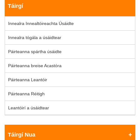
Táirgí
Innealra Innealtóireachta Úsáidte
Innealra tógála a úsáidtear
Páirteanna spártha úsáidte
Páirteanna breise Acastóra
Páirteanna Leantóir
Páirteanna Réitigh
Leantóirí a úsáidtear
Táirgí Nua