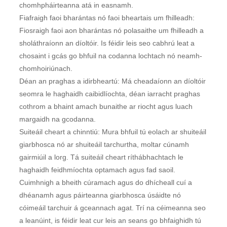
chomhpháirteanna atá in easnamh.
Fiafraigh faoi bharántas nó faoi bheartais um fhilleadh:
Fiosraigh faoi aon bharántas nó polasaithe um fhilleadh a
sholáthraíonn an díoltóir. Is féidir leis seo cabhrú leat a
chosaint i gcás go bhfuil na codanna lochtach nó neamh-
chomhoiriúnach.
Déan an praghas a idirbheartú: Má cheadaíonn an díoltóir
seomra le haghaidh caibidlíochta, déan iarracht praghas
cothrom a bhaint amach bunaithe ar riocht agus luach
margaidh na gcodanna.
Suiteáil cheart a chinntiú: Mura bhfuil tú eolach ar shuiteáil
giarbhosca nó ar shuiteáil tarchurtha, moltar cúnamh
gairmiúil a lorg. Tá suiteáil cheart ríthábhachtach le
haghaidh feidhmíochta optamach agus fad saoil.
Cuimhnigh a bheith cúramach agus do dhícheall cuí a
dhéanamh agus páirteanna giarbhosca úsáidte nó
cóimeáil tarchuir á gceannach agat. Trí na céimeanna seo
a leanúint, is féidir leat cur leis an seans go bhfaighidh tú