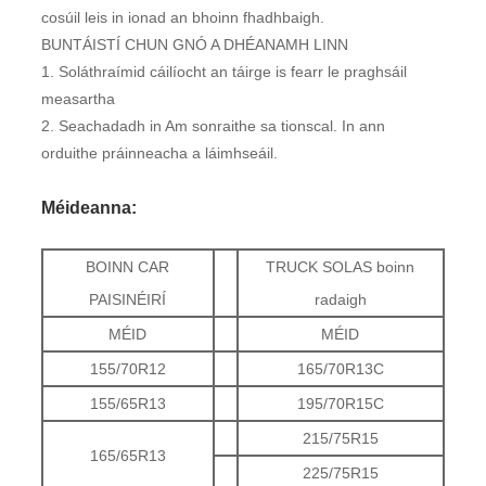
cosúil leis in ionad an bhoinn fhadhbaigh.
BUNTÁISTÍ CHUN GNÓ A DHÉANAMH LINN
1. Soláthraímid cáilíocht an táirge is fearr le praghsáil
measartha
2. Seachadadh in Am sonraithe sa tionscal. In ann
orduithe práinneacha a láimhseáil.
Méideanna:
BOINN CAR
TRUCK SOLAS boinn
PAISINÉIRÍ
radaigh
MÉID
MÉID
155/70R12
165/70R13C
155/65R13
195/70R15C
215/75R15
165/65R13
225/75R15