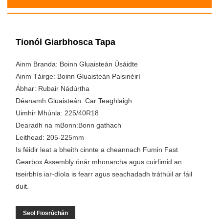
Tionól Giarbhosca Tapa
Ainm Branda: Boinn Gluaisteán Úsáidte
Ainm Táirge: Boinn Gluaisteán Paisinéirí
Ábhar: Rubair Nádúrtha
Déanamh Gluaisteán: Car Teaghlaigh
Uimhir Mhúnla: 225/40R18
Dearadh na mBonn:Bonn gathach
Leithead: 205-225mm
Is féidir leat a bheith cinnte a cheannach Fumin Fast
Gearbox Assembly ónár mhonarcha agus cuirfimid an
tseirbhís iar-díola is fearr agus seachadadh tráthúil ar fáil
duit.
Seol Fiosrúchán