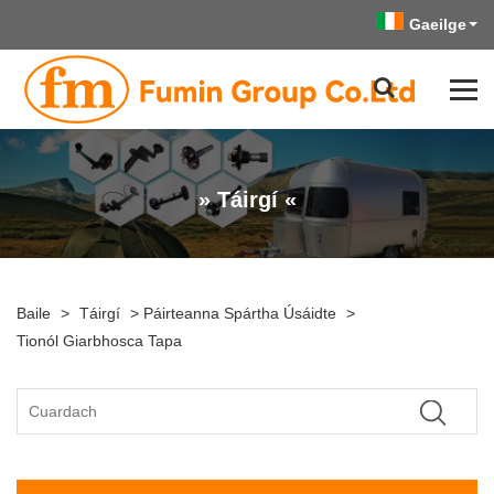
Gaeilge
» Táirgí «
Baile
>
Táirgí
>
Páirteanna Spártha Úsáidte
>
Tionól Giarbhosca Tapa