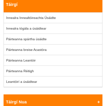
Táirgí
Innealra Innealtóireachta Úsáidte
Innealra tógála a úsáidtear
Páirteanna spártha úsáidte
Páirteanna breise Acastóra
Páirteanna Leantóir
Páirteanna Réitigh
Leantóirí a úsáidtear
Táirgí Nua