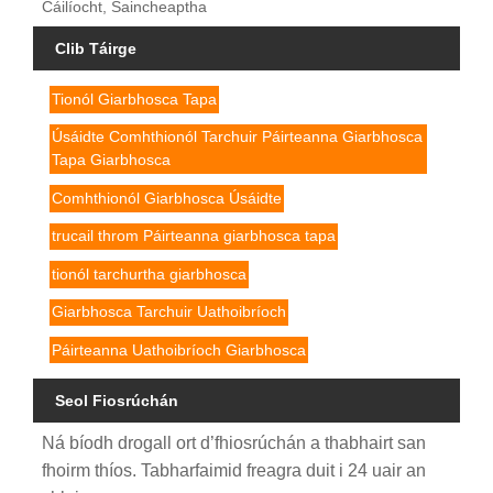
Cáilíocht, Saincheaptha
Clib Táirge
Tionól Giarbhosca Tapa
Úsáidte Comhthionól Tarchuir Páirteanna Giarbhosca
Tapa Giarbhosca
Comhthionól Giarbhosca Úsáidte
trucail throm Páirteanna giarbhosca tapa
tionól tarchurtha giarbhosca
Giarbhosca Tarchuir Uathoibríoch
Páirteanna Uathoibríoch Giarbhosca
Seol Fiosrúchán
Ná bíodh drogall ort d’fhiosrúchán a thabhairt san
fhoirm thíos. Tabharfaimid freagra duit i 24 uair an