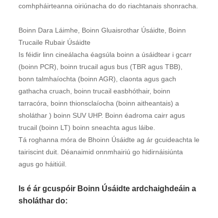
comhpháirteanna oiriúnacha do do riachtanais shonracha.
Boinn Dara Láimhe, Boinn Gluaisrothar Úsáidte, Boinn
Trucaile Rubair Úsáidte
Is féidir linn cineálacha éagsúla boinn a úsáidtear i gcarr
(boinn PCR), boinn trucail agus bus (TBR agus TBB),
bonn talmhaíochta (boinn AGR), claonta agus gach
gathacha cruach, boinn trucail easbhóthair, boinn
tarracóra, boinn thionsclaíocha (boinn aitheantais) a
sholáthar ) boinn SUV UHP. Boinn éadroma cairr agus
trucail (boinn LT) boinn sneachta agus láibe.
Tá roghanna móra de Bhoinn Úsáidte ag ár gcuideachta le
tairiscint duit. Déanaimid onnmhairiú go hidirnáisiúnta
agus go háitiúil.
Is é ár gcuspóir Boinn Úsáidte ardchaighdeáin a
sholáthar do: