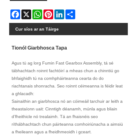
Facebook
X
WhatsApp
Pinterest
LinkedIn
Share
Cur síos ar an Táirge
Tionól Giarbhosca Tapa
Agus tú ag lorg Fumin Fast Gearbox Assembly, tá sé
tábhachtach roinnt fachtóirí a mheas chun a chinntiú go
bhfaighidh tú na comhpháirteanna cearta do do
riachtanais shonracha. Seo roinnt céimeanna is féidir leat
a ghlacadh:
Sainaithin an giarbhosca nó an cóimeáil tarchuir ar leith a
theastaíonn uait: Cinntigh déanamh, múnla agus bliain
d’fheithicle nó trealaimh. Tá an fhaisnéis seo
ríthábhachtach chun páirteanna comhoiriúnacha a aimsiú
a fheileann agus a fheidhmeoidh i gceart.