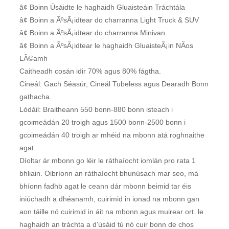
â¢ Boinn Úsáidte le haghaidh Gluaisteáin Tráchtála
â¢ Boinn a ÃºsÃ¡idtear do charranna Light Truck & SUV
â¢ Boinn a ÃºsÃ¡idtear do charranna Minivan
â¢ Boinn a ÃºsÃ¡idtear le haghaidh GluaisteÃ¡in NÃos
LÃ©amh
Caitheadh ​​cosán idir 70% agus 80% fágtha.
Cineál: Gach Séasúr, Cineál Tubeless agus Dearadh Bonn
gathacha.
Lódáil: Braitheann 550 bonn-880 bonn isteach i
gcoimeádán 20 troigh agus 1500 bonn-2500 bonn i
gcoimeádán 40 troigh ar mhéid na mbonn atá roghnaithe
agat.
Díoltar ár mbonn go léir le ráthaíocht iomlán pro rata 1
bhliain. Oibríonn an ráthaíocht bhunúsach mar seo, má
bhíonn fadhb agat le ceann dár mbonn beimid tar éis
iniúchadh a dhéanamh, cuirimid in ionad na mbonn gan
aon táille nó cuirimid in áit na mbonn agus muirear ort. le
haghaidh an tráchta a d'úsáid tú nó cuir bonn de chos