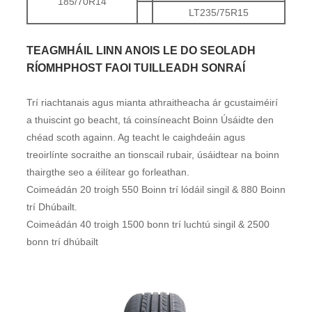
185/70R14
LT235/75R15
TEAGMHÁIL LINN ANOIS LE DO SEOLADH
RÍOMHPHOST FAOI TUILLEADH SONRAÍ
Trí riachtanais agus mianta athraitheacha ár gcustaiméirí
a thuiscint go beacht, tá coinsíneacht Boinn Úsáidte den
chéad scoth againn. Ag teacht le caighdeáin agus
treoirlínte socraithe an tionscail rubair, úsáidtear na boinn
thairgthe seo a éilítear go forleathan.
Coimeádán 20 troigh 550 Boinn trí lódáil singil & 880 Boinn
trí Dhúbailt.
Coimeádán 40 troigh 1500 bonn trí luchtú singil & 2500
bonn trí dhúbailt