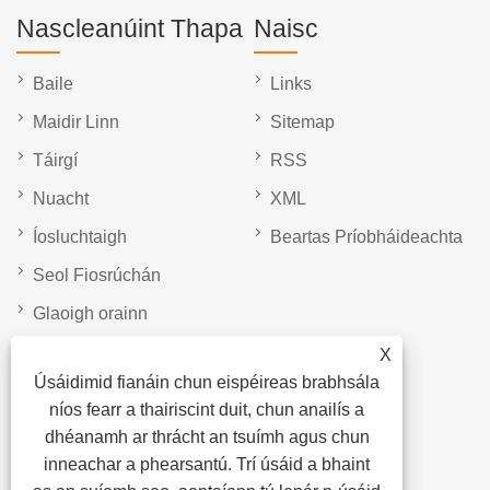
Nascleanúint Thapa
Naisc
Baile
Links
Maidir Linn
Sitemap
Táirgí
RSS
Nuacht
XML
Íosluchtaigh
Beartas Príobháideachta
Seol Fiosrúchán
Glaoigh orainn
X
Cód QR
Úsáidimid fianáin chun eispéireas brabhsála
níos fearr a thairiscint duit, chun anailís a
dhéanamh ar thrácht an tsuímh agus chun
inneachar a phearsantú. Trí úsáid a bhaint