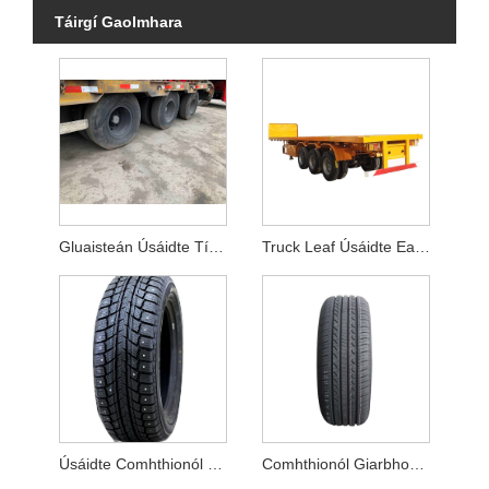
Táirgí Gaolmhara
Gluaisteán Úsáidte Tíre Tíre
Truck Leaf Úsáidte Earraigh Pláta
Úsáidte Comhthionól Tarchuir Páirteanna Giarbhosca Tapa Giarbhosca
Comhthionól Giarbhosca Úsáidte