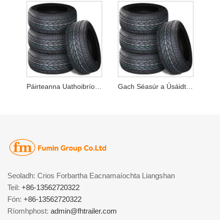
Páirteanna Uathoibríoch Giarbhosca
Gach Séasúr a Úsáidtear Boinn Ghathacha Do Gluaisteáin Paisinéirí
Seoladh: Crios Forbartha Eacnamaíochta Liangshan
Teil:
+86-13562720322
Fón:
+86-13562720322
Ríomhphost:
admin@fhtrailer.com