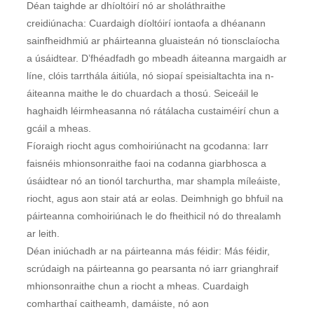
Déan taighde ar dhíoltóirí nó ar sholáthraithe
creidiúnacha: Cuardaigh díoltóirí iontaofa a dhéanann
sainfheidhmiú ar pháirteanna gluaisteán nó tionsclaíocha
a úsáidtear. D’fhéadfadh go mbeadh áiteanna margaidh ar
líne, clóis tarrthála áitiúla, nó siopaí speisialtachta ina n-
áiteanna maithe le do chuardach a thosú. Seiceáil le
haghaidh léirmheasanna nó rátálacha custaiméirí chun a
gcáil a mheas.
Fíoraigh riocht agus comhoiriúnacht na gcodanna: Iarr
faisnéis mhionsonraithe faoi na codanna giarbhosca a
úsáidtear nó an tionól tarchurtha, mar shampla míleáiste,
riocht, agus aon stair atá ar eolas. Deimhnigh go bhfuil na
páirteanna comhoiriúnach le do fheithicil nó do threalamh
ar leith.
Déan iniúchadh ar na páirteanna más féidir: Más féidir,
scrúdaigh na páirteanna go pearsanta nó iarr grianghraif
mhionsonraithe chun a riocht a mheas. Cuardaigh
comharthaí caitheamh, damáiste, nó aon